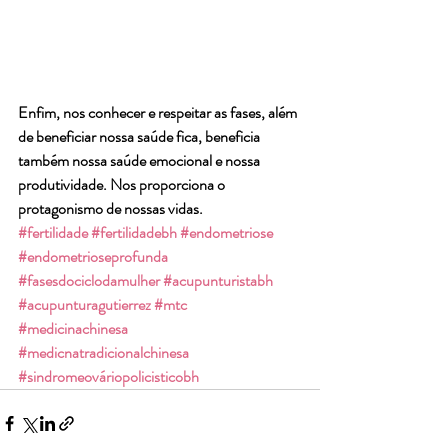
Enfim, nos conhecer e respeitar as fases, além 
de beneficiar nossa saúde fica, beneficia 
também nossa saúde emocional e nossa 
produtividade. Nos proporciona o 
protagonismo de nossas vidas.
#fertilidade
#fertilidadebh
#endometriose
#endometrioseprofunda
#fasesdociclodamulher
#acupunturistabh
#acupunturagutierrez
#mtc
#medicinachinesa
#medicnatradicionalchinesa
#sindromeováriopolicisticobh