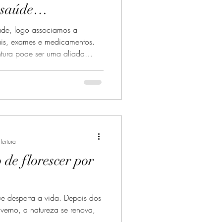
 saúde
ade, logo associamos a
nais, exames e medicamentos.
tura pode ser uma aliada
ngravidar? A Medicina
erece uma abordagem holística
o, a mente e as emoções,
e reprodutiva. Neste texto, vou
ra pode melhorar sua
enefícios e como el
leitura
de florescer por
e desperta a vida. Depois dos
inverno, a natureza se renova,