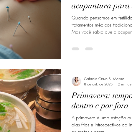
acupuntura para
reprodutiva
Quando pensamos em fertilid
tratamentos médicos tradicio
Mas você sabia que a acupun
poderosa para quem deseja e
Tradicional Chinesa (MTC) of
que ajuda a equilibrar o corp
fatores essenciais para a saúd
compartilhar como a acupuntu
fertilidade, explicando seus b
Gabriela Cravo S. Martins
8 de out. de 2025
2 min de 
Primavera: tempo 
dentro e por fora
A primavera é uma estação qu
dias frios e introspectivos do 
os brotos surgem...