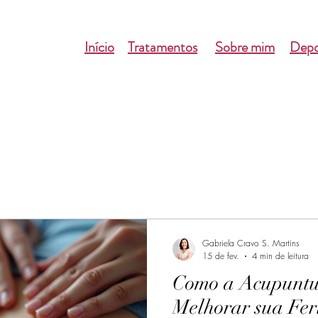
Início
Tratamentos
Sobre mim
Depo
Gabriela Cravo S. Martins
15 de fev.
4 min de leitura
Como a Acupuntu
Melhorar sua Fert