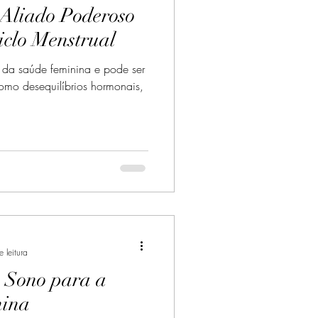
Aliado Poderoso
iclo Menstrual
o da saúde feminina e pode ser
como desequilíbrios hormonais,
 leitura
 Sono para a
nina