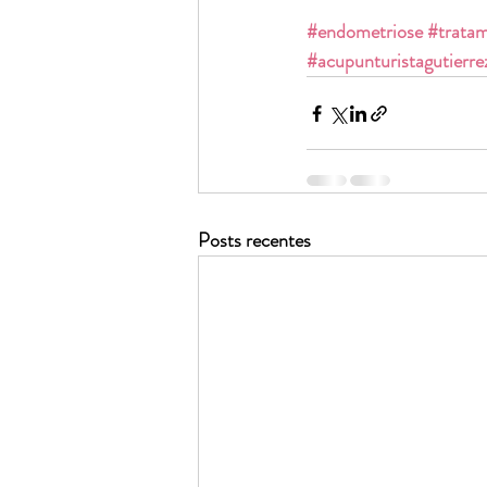
#endometriose
#trata
#acupunturistagutierre
Posts recentes