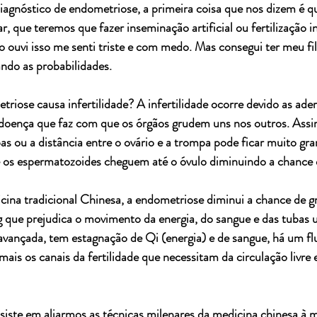
gnóstico de endometriose, a primeira coisa que nos dizem é q
r, que teremos que fazer inseminação artificial ou fertilização i
ouvi isso me senti triste e com medo. Mas consegui ter meu fil
ndo as probabilidades.
riose causa infertilidade? A infertilidade ocorre devido as ade
doença que faz com que os órgãos grudem uns nos outros. Assi
s ou a distância entre o ovário e a trompa pode ficar muito gr
os espermatozoides cheguem até o óvulo diminuindo a chance d
ina tradicional Chinesa, a endometriose diminui a chance de gr
g que prejudica o movimento da energia, do sangue e das tubas 
avançada, tem estagnação de Qi (energia) e de sangue, há um fl
ais os canais da fertilidade que necessitam da circulação livre e
iste em aliarmos as técnicas milenares da medicina chinesa à m