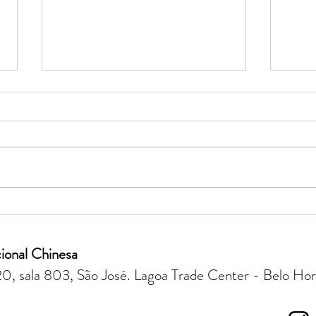
Primavera: tempo de florescer
Alim
por dentro e por fora
Alim
Olha
ional Chinesa
0, sala 803, São José. Lagoa Trade Center - Belo Ho