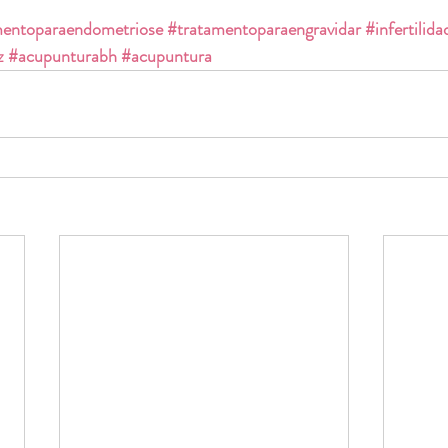
mentoparaendometriose
#tratamentoparaengravidar
#infertilida
z
#acupunturabh
#acupuntura