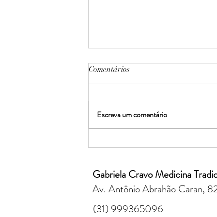
Comentários
Escreva um comentário
Como a Acupuntura Pode
Melhorar sua Fertilidade:
acupuntura para saúde
Gabriela Cravo Medicina Tradic
reprodutiva
Av. Antônio Abrahão Caran, 82
(31) 999365096