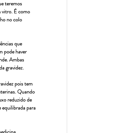
ue teremos 
n vitro. É como 
ho no colo 
rências que 
m pode haver 
ande. Ambas 
a gravidez.
avidez pois tem 
uterinas. Quando 
uxo reduzido de 
 equilibrada para 
edicina 