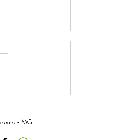
entação Ocidental x
entação Chinesa: Dois
res que se Complementam
rizonte - MG